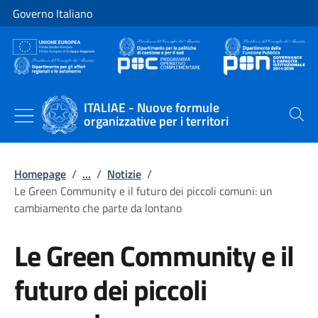
Vai al contenuto
Vai alla navigazione del sito
Governo Italiano
ITALIAE - Nuove formule
organizzative per i territori
Cerca
Homepage
/
...
/
Notizie
/
Le Green Community e il futuro dei piccoli comuni: un
cambiamento che parte da lontano
Le Green Community e il
futuro dei piccoli