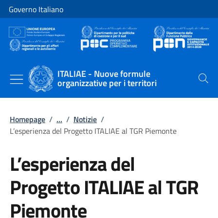
Vai al contenuto
Vai alla navigazione del sito
Governo Italiano
ITALIAE - Nuove formule
organizzative per i territori
Cerca
Homepage
/
...
/
Notizie
/
L’esperienza del Progetto ITALIAE al TGR Piemonte
L’esperienza del
Progetto ITALIAE al TGR
Piemonte