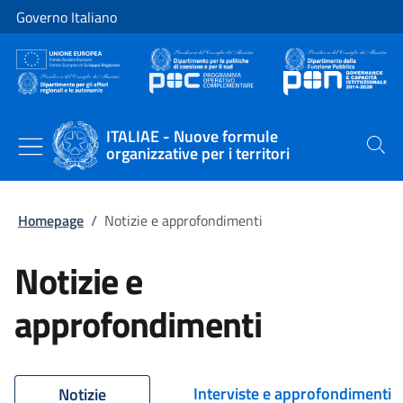
Vai al contenuto
Vai alla navigazione del sito
Governo Italiano
ITALIAE - Nuove formule
organizzative per i territori
Cerca
Homepage
/
Notizie e approfondimenti
Notizie e
approfondimenti
Interviste e approfondimenti
Notizie