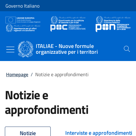
Vai al contenuto
Vai alla navigazione del sito
Governo Italiano
ITALIAE - Nuove formule
organizzative per i territori
Cerca
Homepage
/
Notizie e approfondimenti
Notizie e
approfondimenti
Interviste e approfondimenti
Notizie