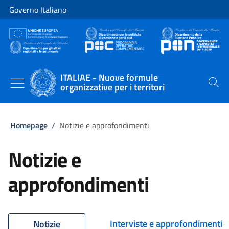
Vai al contenuto
Vai alla navigazione del sito
Governo Italiano
ITALIAE - Nuove formule
organizzative per i territori
Cerca
Homepage
/
Notizie e approfondimenti
Notizie e
approfondimenti
Interviste e approfondimenti
Notizie