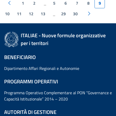
1
2
5
6
7
8
9
...
10
11
12
13
29
30
...
ITALIAE - Nuove formule organizzative
per i territori
BENEFICIARIO
Dipartimento Affari Regionali e Autonomie
PROGRAMMI OPERATIVI
Programma Operativo Complementare al PON “Governance e
Capacità Istituzionale” 2014 – 2020
AUTORITÀ DI GESTIONE