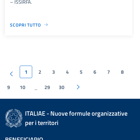
– ISSIRFA.
SCOPRI TUTTO
1
2
3
4
5
6
7
8
9
10
29
30
...
ITALIAE - Nuove formule organizzative
per i territori
BENEFICIARIO