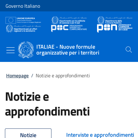
Vai al contenuto
Vai alla navigazione del sito
Governo Italiano
ITALIAE - Nuove formule
organizzative per i territori
Cerca
Homepage
/
Notizie e approfondimenti
Notizie e
approfondimenti
Interviste e approfondimenti
Notizie