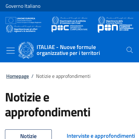
Vai al contenuto
Vai alla navigazione del sito
Governo Italiano
ITALIAE - Nuove formule
organizzative per i territori
Cerca
Homepage
/
Notizie e approfondimenti
Notizie e
approfondimenti
Interviste e approfondimenti
Notizie