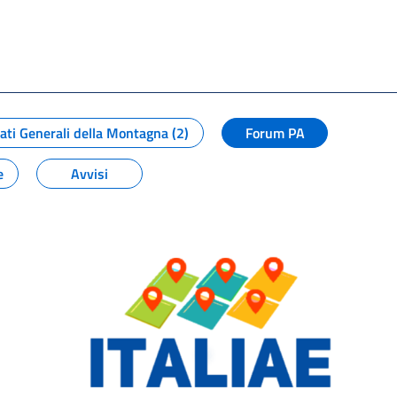
ati Generali della Montagna (2)
Forum PA
e
Avvisi