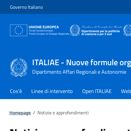
Vai al contenuto
Vai alla navigazione del sito
Governo Italiano
ITALIAE - Nuove formule organ
Dipartimento Affari Regionali e Autonomie
Cos'è
Linee di intervento
Open ITALIAE
Web 
Homepage
/
Notizie e approfondimenti