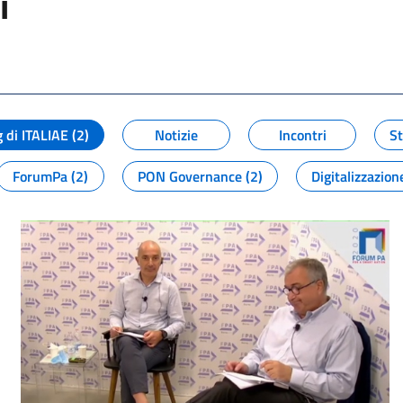
i
i
 di ITALIAE (2)
Notizie
Incontri
St
ForumPa (2)
PON Governance (2)
Digitalizzazion