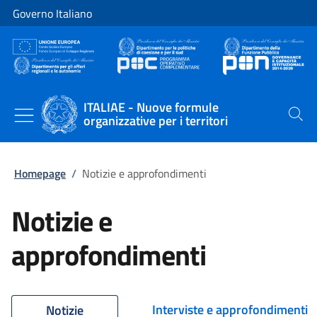
Vai al contenuto
Vai alla navigazione del sito
Governo Italiano
ITALIAE - Nuove formule
organizzative per i territori
Cerca
Homepage
/
Notizie e approfondimenti
Notizie e
approfondimenti
Interviste e approfondimenti
Notizie