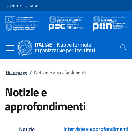
Vai al contenuto
Vai alla navigazione del sito
Governo Italiano
ITALIAE - Nuove formule
organizzative per i territori
Cerca
Homepage
/
Notizie e approfondimenti
Notizie e
approfondimenti
Interviste e approfondimenti
Notizie