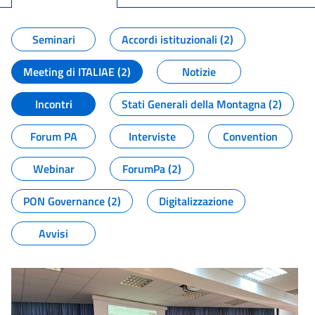
Seminari
Accordi istituzionali (2)
Meeting di ITALIAE (2)
Notizie
Incontri
Stati Generali della Montagna (2)
Forum PA
Interviste
Convention
Webinar
ForumPa (2)
PON Governance (2)
Digitalizzazione
Avvisi