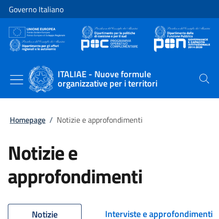
Vai al contenuto
Vai alla navigazione del sito
Governo Italiano
ITALIAE - Nuove formule
organizzative per i territori
Cerca
Homepage
/
Notizie e approfondimenti
Notizie e
approfondimenti
Interviste e approfondimenti
Notizie